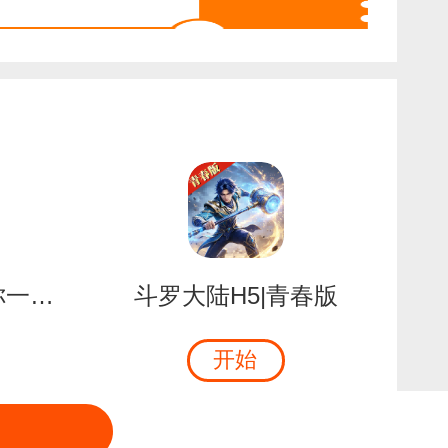
新倚天屠龙记 | 许你一场江湖梦
斗罗大陆H5|青春版
开始