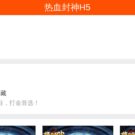
热血封神H5
收藏
业，打金首选！