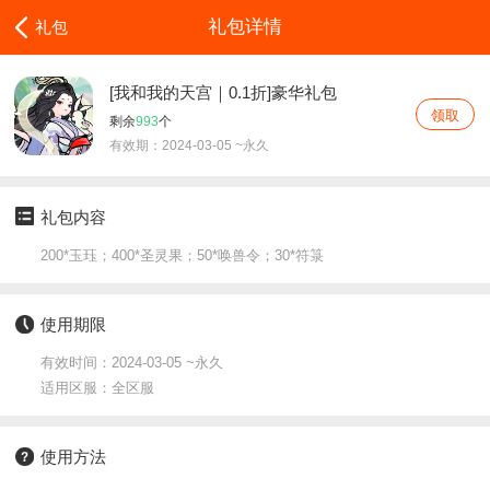
礼包详情
礼包
[我和我的天宫｜0.1折]豪华礼包
领取
剩余
993
个
有效期：2024-03-05 ~永久
礼包内容
200*玉珏；400*圣灵果；50*唤兽令；30*符箓
使用期限
有效时间：2024-03-05 ~永久
适用区服：全区服
使用方法