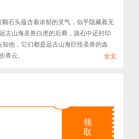
这颗石头蕴含着浓郁的灵气，似乎隐藏着无
远古山海圣兽白虎的后裔，源石中还封印
告知他，它们都是远古山海巨怪圣兽的血
平步青云。
全文
领
取