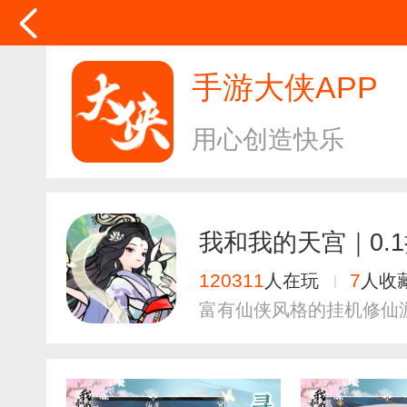
手游大侠APP
用心创造快乐
我和我的天宫｜0.
120311
7
人在玩
人收
富有仙侠风格的挂机修仙